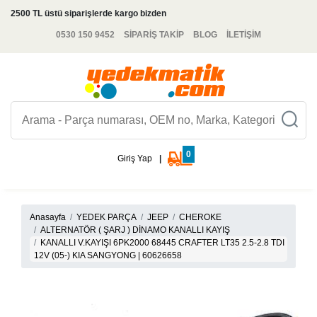
2500 TL üstü siparişlerde kargo bizden
0530 150 9452
SİPARİŞ TAKİP
BLOG
İLETİŞİM
0
Giriş Yap
|
Anasayfa
YEDEK PARÇA
JEEP
CHEROKE
ALTERNATÖR ( ŞARJ ) DİNAMO KANALLI KAYIŞ
KANALLI V.KAYIŞI 6PK2000 68445 CRAFTER LT35 2.5-2.8 TDI
12V (05-) KIA SANGYONG | 60626658