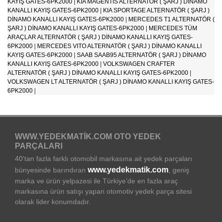
KAYIŞ GATES-6PK2000
|
KIA MAGENTIS ALTERNATÖR ( ŞARJ ) DİNAMO
KANALLI KAYIŞ GATES-6PK2000
|
KIA SPORTAGE ALTERNATÖR ( ŞARJ )
DİNAMO KANALLI KAYIŞ GATES-6PK2000
|
MERCEDES T1 ALTERNATÖR (
ŞARJ ) DİNAMO KANALLI KAYIŞ GATES-6PK2000
|
MERCEDES TÜM
ARAÇLAR ALTERNATÖR ( ŞARJ ) DİNAMO KANALLI KAYIŞ GATES-
6PK2000
|
MERCEDES VITO ALTERNATÖR ( ŞARJ ) DİNAMO KANALLI
KAYIŞ GATES-6PK2000
|
SAAB SAAB95 ALTERNATÖR ( ŞARJ ) DİNAMO
KANALLI KAYIŞ GATES-6PK2000
|
VOLKSWAGEN CRAFTER
ALTERNATÖR ( ŞARJ ) DİNAMO KANALLI KAYIŞ GATES-6PK2000
|
VOLKSWAGEN LT ALTERNATÖR ( ŞARJ ) DİNAMO KANALLI KAYIŞ GATES-
6PK2000
|
WWW.YEDEKMATIK.COM OTO YEDEK
PARÇALARI
40'tan fazla farklı otomobil markasına ait yedek parçaları
www.yedekmatik.com
bünyesinde barındıran
, geniş
marka ve ürün yelpazesi ile Türkiye’de en fazla araç
markasına ürün satışı yapan otomotiv yedek parça sitesi
olarak lider konumdadır.