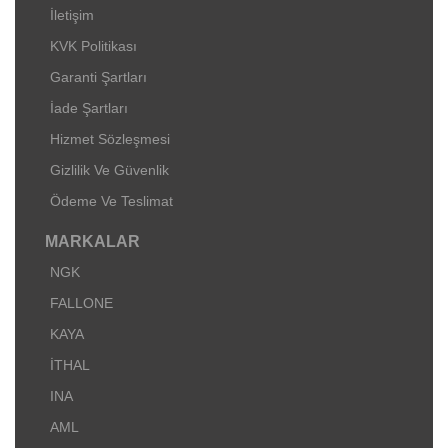
İletişim
KVK Politikası
Garanti Şartları
İade Şartları
Hizmet Sözleşmesi
Gizlilik Ve Güvenlik
Ödeme Ve Teslimat
MARKALAR
NGK
FALLONE
KAYA
İTHAL
INA
AML