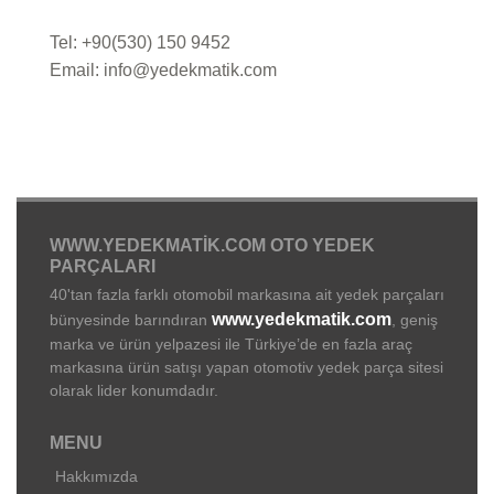
Tel: +90(530) 150 9452
Email: info@yedekmatik.com
WWW.YEDEKMATIK.COM OTO YEDEK
PARÇALARI
40'tan fazla farklı otomobil markasına ait yedek parçaları
www.yedekmatik.com
bünyesinde barındıran
, geniş
marka ve ürün yelpazesi ile Türkiye’de en fazla araç
markasına ürün satışı yapan otomotiv yedek parça sitesi
olarak lider konumdadır.
MENU
Hakkımızda