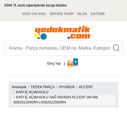
2500 TL üstü siparişlerde kargo bizden
0530 150 9452
SİPARİŞ TAKİP
BLOG
İLETİŞİM
0
Giriş Yap
|
Anasayfa
YEDEK PARÇA
HYUNDAI
ACCENT
KAPI İÇ AÇMA KOLU
KAPI İÇ AÇMA KOLU SAĞ 5604004 ACCENT (94-99)
8262022000RH | 8262022000RH