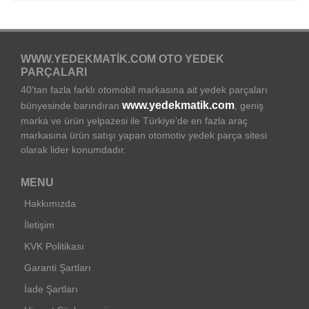
WWW.YEDEKMATIK.COM OTO YEDEK
PARÇALARI
40'tan fazla farklı otomobil markasına ait yedek parçaları
www.yedekmatik.com
bünyesinde barındıran
, geniş
marka ve ürün yelpazesi ile Türkiye’de en fazla araç
markasına ürün satışı yapan otomotiv yedek parça sitesi
olarak lider konumdadır.
MENU
Hakkımızda
İletişim
KVK Politikası
Garanti Şartları
İade Şartları