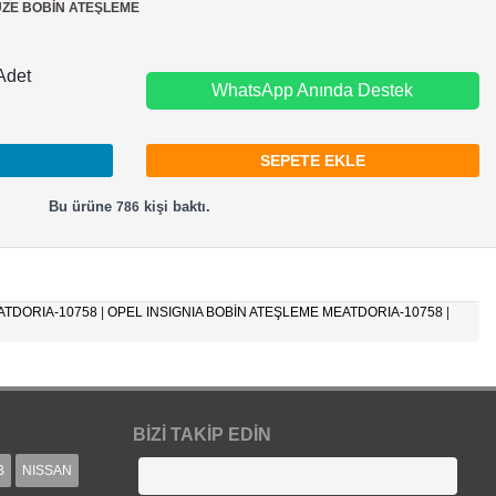
ZE BOBİN ATEŞLEME
Adet
WhatsApp Anında Destek
Bu ürüne
kişi baktı.
786
ATDORIA-10758
|
OPEL INSIGNIA BOBİN ATEŞLEME MEATDORIA-10758
|
BIZI TAKIP EDIN
B
NISSAN