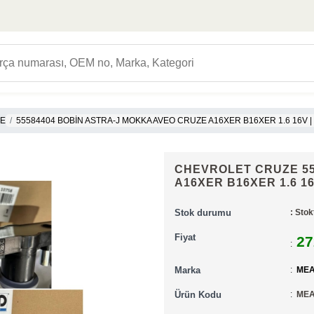
ME
55584404 BOBİN ASTRA-J MOKKA AVEO CRUZE A16XER B16XER 1.6 16V |
CHEVROLET CRUZE 55
A16XER B16XER 1.6 16
Stok durumu
: Stok
Fiyat
27
:
Marka
:
MEA
Ürün Kodu
:
MEA