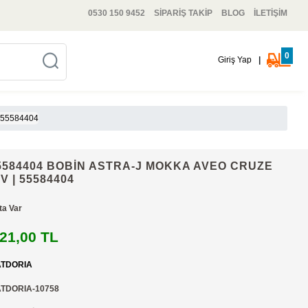
0530 150 9452
SİPARİŞ TAKİP
BLOG
İLETİŞİM
0
Giriş Yap
|
 55584404
584404 BOBİN ASTRA-J MOKKA AVEO CRUZE
V | 55584404
ta Var
21,00 TL
TDORIA
TDORIA-10758