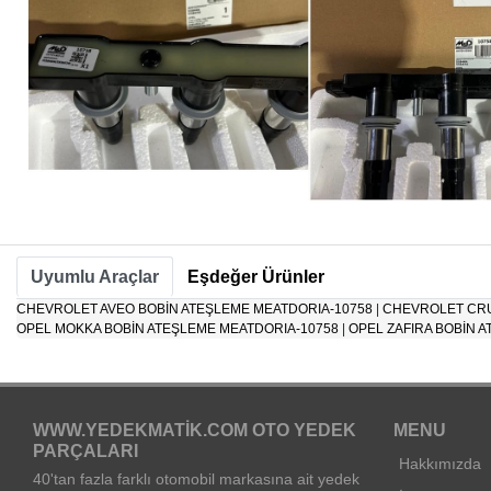
Uyumlu Araçlar
Eşdeğer Ürünler
CHEVROLET AVEO BOBİN ATEŞLEME MEATDORIA-10758
|
CHEVROLET CRU
OPEL MOKKA BOBİN ATEŞLEME MEATDORIA-10758
|
OPEL ZAFIRA BOBİN 
WWW.YEDEKMATIK.COM OTO YEDEK
MENU
PARÇALARI
Hakkımızda
40'tan fazla farklı otomobil markasına ait yedek