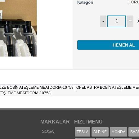
Kategori
:
CRU
HEMEN AL
ZE BOBİN ATEŞLEME MEATDORIA-10758
|
OPEL ASTRA BOBİN ATEŞLEME ME
ATEŞLEME MEATDORIA-10758
|
MARKALAR
HIZLI MENU
SOSA
TESLA
ALPINE
HONDA
SAA