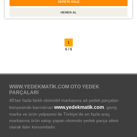
1
6 / 6
WWW.YEDEKMATIK.COM OTO YEDEK
PARÇALARI
40'tan fazla farklı otomobil markasına ait yedek parçaları
www.yedekmatik.com
bünyesinde barındıran
, geniş
marka ve ürün yelpazesi ile Türkiye’de en fazla araç
markasına ürün satışı yapan otomotiv yedek parça sitesi
olarak lider konumdadır.