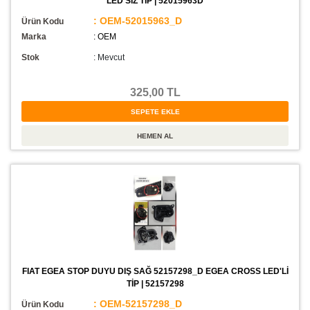
LED'SİZ TİP | 52015963D
: OEM-52015963_D
Ürün Kodu
Marka
: OEM
Stok
:
Mevcut
325,00 TL
FIAT EGEA STOP DUYU DIŞ SAĞ 52157298_D EGEA CROSS LED'Lİ
TİP | 52157298
: OEM-52157298_D
Ürün Kodu