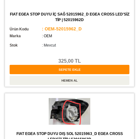
FIAT EGEA STOP DUYU İÇ SAĞ 52015962_D EGEA CROSS LED'SİZ
TİP | 52015962D
: OEM-52015962_D
Ürün Kodu
Marka
: OEM
Stok
:
Mevcut
325,00 TL
FIAT EGEA STOP DUYU DIŞ SOL 52015963_D EGEA CROSS