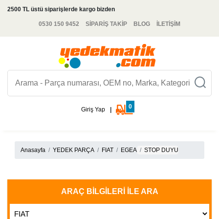
2500 TL üstü siparişlerde kargo bizden
0530 150 9452
SİPARİŞ TAKİP
BLOG
İLETİŞİM
0
Giriş Yap
|
Anasayfa
YEDEK PARÇA
FIAT
EGEA
STOP DUYU
ARAÇ BILGILERI İLE ARA