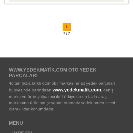
1
7 / 7
WWW.YEDEKMATIK.COM OTO YEDEK
PARÇALARI
40'tan fazla farklı otomobil markasına ait yedek parçaları
www.yedekmatik.com
bünyesinde barındıran
, geniş
marka ve ürün yelpazesi ile Türkiye’de en fazla araç
markasına ürün satışı yapan otomotiv yedek parça sitesi
olarak lider konumdadır.
MENU
Hakkımızda