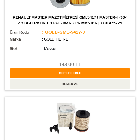
RENAULT MASTER MAZOT FİLTRESİ GML5417J MASTER-II (03-)
2.5 DCİ TRAFİK 1.9 DCİ VİVARO PRİMASTER | 7701475229
: GOLD-GML-5417-J
Ürün Kodu
Marka
: GOLD FİLTRE
Stok
:
Mevcut
193,00 TL