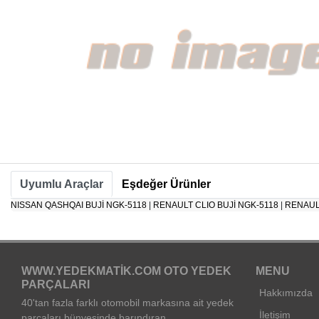
Uyumlu Araçlar
Eşdeğer Ürünler
NISSAN QASHQAI BUJİ NGK-5118
|
RENAULT CLIO BUJİ NGK-5118
|
RENAUL
WWW.YEDEKMATIK.COM OTO YEDEK
MENU
PARÇALARI
Hakkımızda
40'tan fazla farklı otomobil markasına ait yedek
İletişim
parçaları bünyesinde barındıran