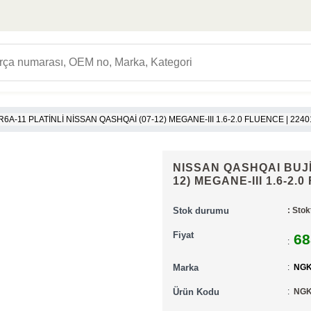
R6A-11 PLATİNLİ NİSSAN QASHQAİ (07-12) MEGANE-III 1.6-2.0 FLUENCE | 22
NISSAN QASHQAI BUJİ
12) MEGANE-III 1.6-2
Stok durumu
: Stok
Fiyat
68
:
Marka
:
NG
Ürün Kodu
:
NGK