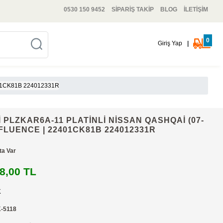
0530 150 9452
SİPARİŞ TAKİP
BLOG
İLETİŞİM
0
Giriş Yap
|
401CK81B 224012331R
 PLZKAR6A-11 PLATİNLİ NİSSAN QASHQAİ (07-
.0 FLUENCE | 22401CK81B 224012331R
ta Var
8,00 TL
K
-5118