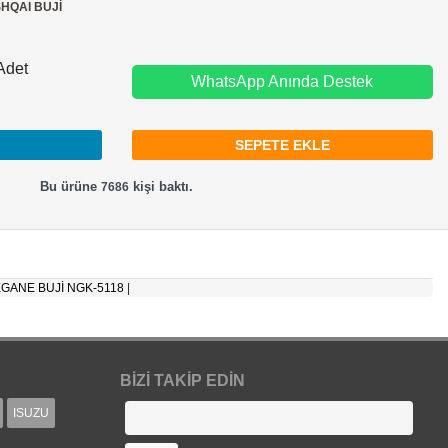
HQAI BUJİ
Adet
WhatsApp Anında Destek
Bu ürüne
kişi baktı.
7686
GANE BUJİ NGK-5118
|
BIZI TAKIP EDIN
ISUZU