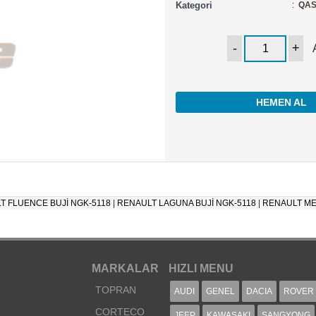
Kategori
:
QAS
HEMEN AL
T FLUENCE BUJİ NGK-5118
|
RENAULT LAGUNA BUJİ NGK-5118
|
RENAULT ME
MARKALAR
HIZLI MENU
TOPRAN
AUDI
GENEL
DACIA
ROVER
CORTECO
JEEP
KAWASAKI
SANGYONG