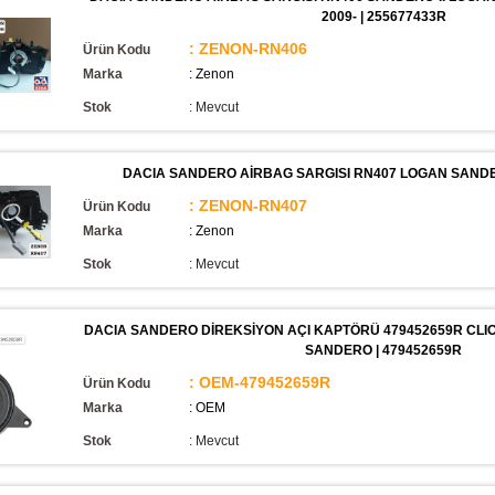
2009- | 255677433R
: ZENON-RN406
Ürün Kodu
Marka
: Zenon
Stok
:
Mevcut
DACIA SANDERO AİRBAG SARGISI RN407 LOGAN SANDER
: ZENON-RN407
Ürün Kodu
Marka
: Zenon
Stok
:
Mevcut
DACIA SANDERO DİREKSİYON AÇI KAPTÖRÜ 479452659R CLI
SANDERO | 479452659R
: OEM-479452659R
Ürün Kodu
Marka
: OEM
Stok
:
Mevcut