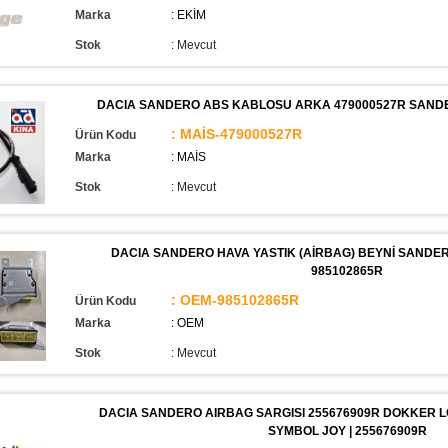
Marka
: EKİM
Stok
:
Mevcut
DACIA SANDERO ABS KABLOSU ARKA 479000527R SANDE
: MAİS-479000527R
Ürün Kodu
Marka
: MAİS
Stok
:
Mevcut
DACIA SANDERO HAVA YASTIK (AİRBAG) BEYNİ SANDERO 
985102865R
: OEM-985102865R
Ürün Kodu
Marka
: OEM
Stok
:
Mevcut
DACIA SANDERO AIRBAG SARGISI 255676909R DOKKER LO
SYMBOL JOY | 255676909R