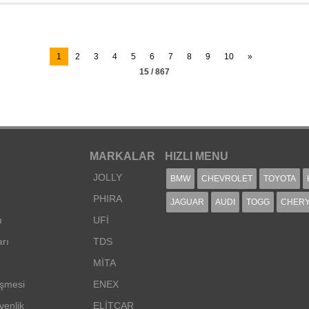
1
2
3
4
5
6
7
8
9
10
»
15 / 867
MARKALAR
HIZLI MENU
JOLLY
BMW
CHEVROLET
TOYOTA
PHIRA
JAGUAR
AUDI
TOGG
CHER
ı
UFİ
arı
TDS
MİTA
eşmesi
ENEX
venlik
ELİTCAR