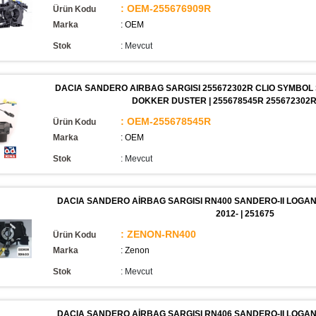
: OEM-255676909R
Ürün Kodu
Marka
: OEM
Stok
:
Mevcut
DACIA SANDERO AIRBAG SARGISI 255672302R CLIO SYMBOL 
DOKKER DUSTER | 255678545R 255672302R
: OEM-255678545R
Ürün Kodu
Marka
: OEM
Stok
:
Mevcut
DACIA SANDERO AİRBAG SARGISI RN400 SANDERO-II LOGAN
2012- | 251675
: ZENON-RN400
Ürün Kodu
Marka
: Zenon
Stok
:
Mevcut
DACIA SANDERO AİRBAG SARGISI RN406 SANDERO-II LOGAN