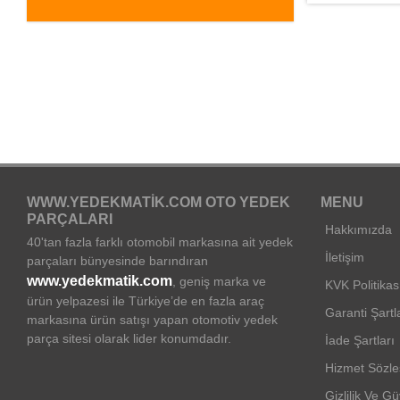
WWW.YEDEKMATIK.COM OTO YEDEK
MENU
PARÇALARI
Hakkımızda
40'tan fazla farklı otomobil markasına ait yedek
İletişim
parçaları bünyesinde barındıran
www.yedekmatik.com
, geniş marka ve
KVK Politikas
ürün yelpazesi ile Türkiye’de en fazla araç
Garanti Şartl
markasına ürün satışı yapan otomotiv yedek
parça sitesi olarak lider konumdadır.
İade Şartları
Hizmet Sözl
Gizlilik Ve Gü