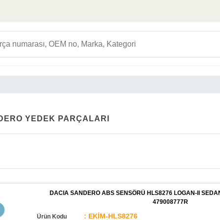
DERO YEDEK PARÇALARI
DACIA SANDERO ABS SENSÖRÜ HLS8276 LOGAN-II SEDAN
479008777R
: EKİM-HLS8276
Ürün Kodu