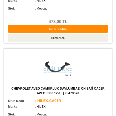
Marka
: HİLEX
Stok
:
Mevcut
473,00 TL
CHEVROLET AVEO ÇAMURLUK DAVLUMBAZI ÖN SAĞ CA01R
AVEO T300 12-15 | 95479570
: HİLEX-CA01R
Ürün Kodu
Marka
: HİLEX
Stok
:
Mevcut