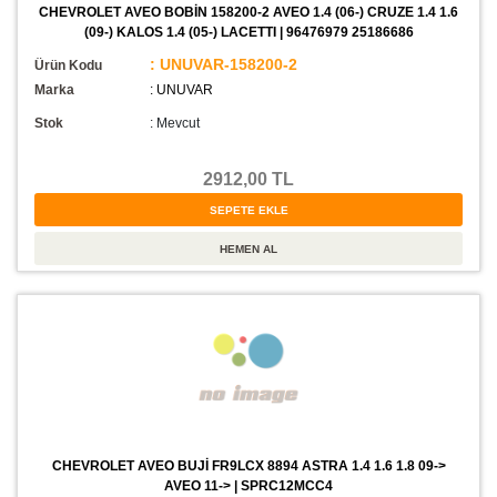
CHEVROLET AVEO BOBİN 158200-2 AVEO 1.4 (06-) CRUZE 1.4 1.6
(09-) KALOS 1.4 (05-) LACETTI | 96476979 25186686
: UNUVAR-158200-2
Ürün Kodu
Marka
: UNUVAR
Stok
:
Mevcut
2912,00 TL
CHEVROLET AVEO BUJİ FR9LCX 8894 ASTRA 1.4 1.6 1.8 09->
AVEO 11-> | SPRC12MCC4