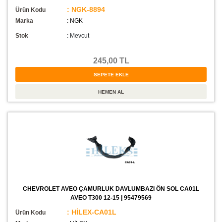
: NGK-8894
Ürün Kodu
Marka
: NGK
Stok
:
Mevcut
245,00 TL
CHEVROLET AVEO ÇAMURLUK DAVLUMBAZI ÖN SOL CA01L
AVEO T300 12-15 | 95479569
: HİLEX-CA01L
Ürün Kodu