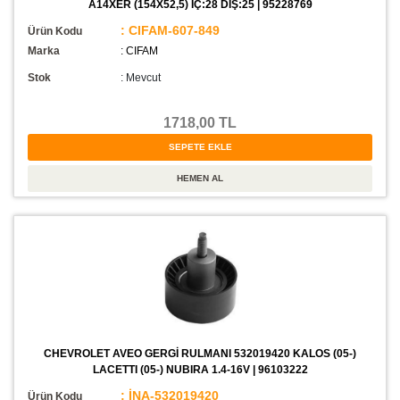
A14XER (154X52,5) İÇ:28 DIŞ:25 | 95228769
: CIFAM-607-849
Ürün Kodu
Marka
: CIFAM
Stok
:
Mevcut
1718,00 TL
CHEVROLET AVEO GERGİ RULMANI 532019420 KALOS (05-)
LACETTI (05-) NUBIRA 1.4-16V | 96103222
: İNA-532019420
Ürün Kodu