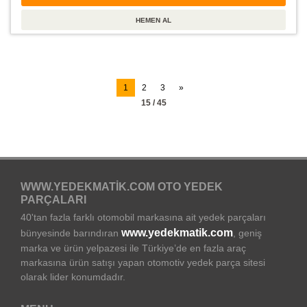
1
2
3
»
15 / 45
WWW.YEDEKMATIK.COM OTO YEDEK
PARÇALARI
40'tan fazla farklı otomobil markasına ait yedek parçaları
www.yedekmatik.com
bünyesinde barındıran
, geniş
marka ve ürün yelpazesi ile Türkiye’de en fazla araç
markasına ürün satışı yapan otomotiv yedek parça sitesi
olarak lider konumdadır.