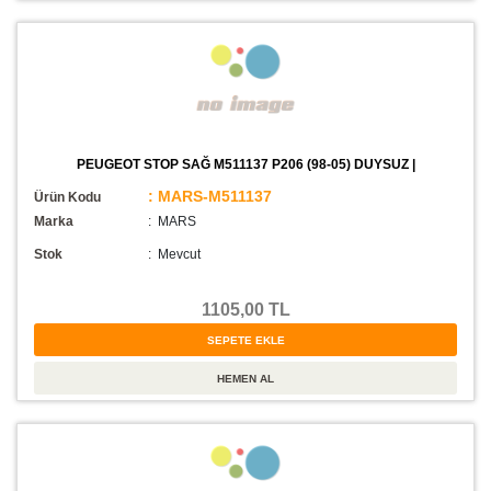
PEUGEOT STOP SAĞ M511137 P206 (98-05) DUYSUZ |
: MARS-M511137
Ürün Kodu
Marka
: MARS
Stok
:
Mevcut
1105,00 TL