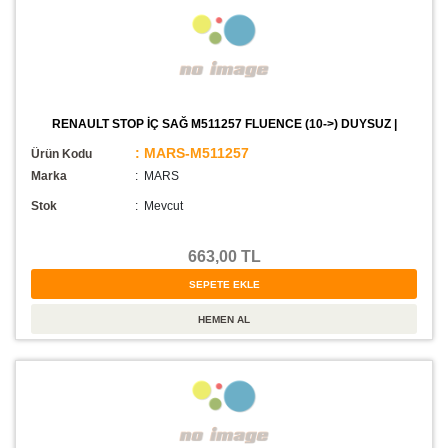
RENAULT STOP İÇ SAĞ M511257 FLUENCE (10->) DUYSUZ |
: MARS-M511257
Ürün Kodu
Marka
: MARS
Stok
:
Mevcut
663,00 TL