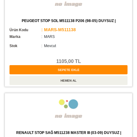
PEUGEOT STOP SOL M511138 P206 (98-05) DUYSUZ |
: MARS-M511138
Ürün Kodu
Marka
: MARS
Stok
:
Mevcut
1105,00 TL
RENAULT STOP SAĞ M511238 MASTER III (03-09) DUYSUZ |