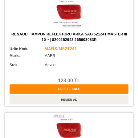
RENAULT TAMPON REFLEKTÖRÜ ARKA SAĞ 521241 MASTER III
10-> | 8200152643 265603083R
: MARS-M521241
Ürün Kodu
Marka
: MARS
Stok
:
Mevcut
123,00 TL