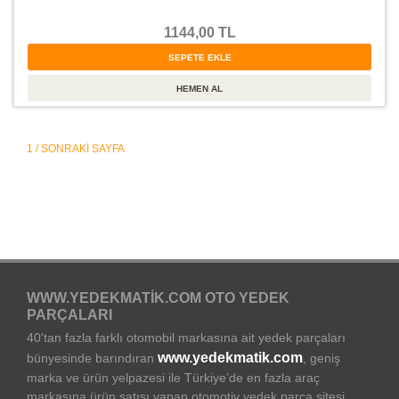
1144,00 TL
1 / SONRAKI SAYFA
WWW.YEDEKMATIK.COM OTO YEDEK
PARÇALARI
40'tan fazla farklı otomobil markasına ait yedek parçaları
www.yedekmatik.com
bünyesinde barındıran
, geniş
marka ve ürün yelpazesi ile Türkiye’de en fazla araç
markasına ürün satışı yapan otomotiv yedek parça sitesi