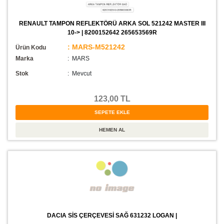
RENAULT TAMPON REFLEKTÖRÜ ARKA SOL 521242 MASTER III
10-> | 8200152642 265653569R
: MARS-M521242
Ürün Kodu
Marka
: MARS
Stok
:
Mevcut
123,00 TL
DACIA SİS ÇERÇEVESİ SAĞ 631232 LOGAN |