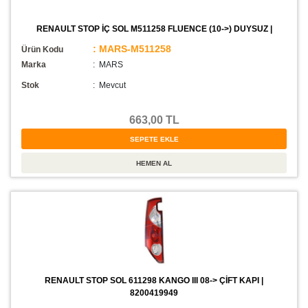
RENAULT STOP İÇ SOL M511258 FLUENCE (10->) DUYSUZ |
: MARS-M511258
Ürün Kodu
Marka
: MARS
Stok
:
Mevcut
663,00 TL
RENAULT STOP SOL 611298 KANGO III 08-> ÇİFT KAPI |
8200419949