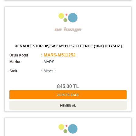
RENAULT STOP DIŞ SAĞ M511252 FLUENCE (10->) DUYSUZ |
: MARS-M511252
Ürün Kodu
Marka
: MARS
Stok
:
Mevcut
845,00 TL