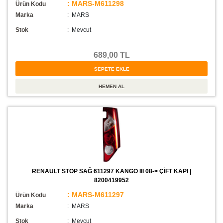
: MARS-M611298
Ürün Kodu
Marka
: MARS
Stok
:
Mevcut
689,00 TL
RENAULT STOP SAĞ 611297 KANGO III 08-> ÇİFT KAPI |
8200419952
: MARS-M611297
Ürün Kodu
Marka
: MARS
Stok
:
Mevcut