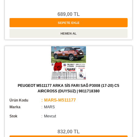
689,00 TL
PEUGEOT M511177 ARKA SİS FARI SAĞ P3008 (17-20) C5
AIRCROSS (DUYSUZ) | 9811718380
: MARS-M511177
Ürün Kodu
Marka
: MARS
Stok
:
Mevcut
832,00 TL