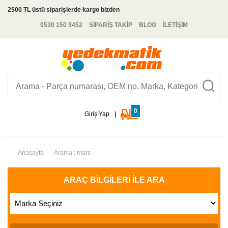
2500 TL üstü siparişlerde kargo bizden
0530 150 9452
SİPARİŞ TAKİP
BLOG
İLETİŞİM
0
Giriş Yap
|
Anasayfa
Arama : mars
ARAÇ BILGILERI İLE ARA