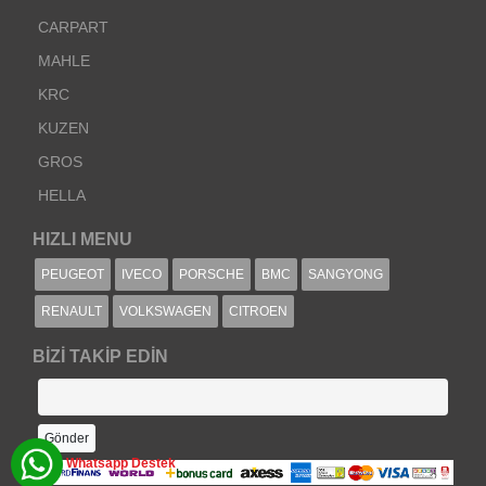
CARPART
MAHLE
KRC
KUZEN
GROS
HELLA
HIZLI MENU
PEUGEOT
IVECO
PORSCHE
BMC
SANGYONG
RENAULT
VOLKSWAGEN
CITROEN
BIZI TAKIP EDIN
Whatsapp Destek