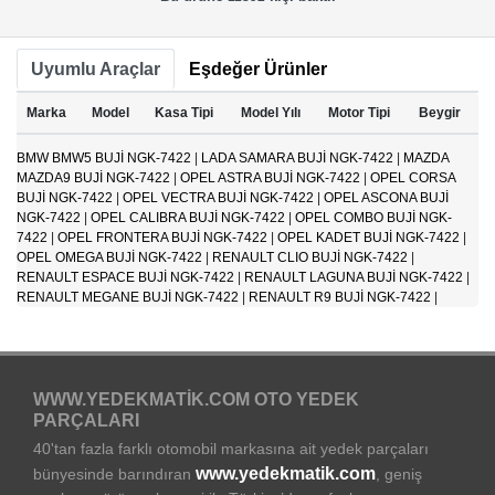
Uyumlu Araçlar
Eşdeğer Ürünler
Marka
Model
Kasa Tipi
Model Yılı
Motor Tipi
Beygir
BMW BMW5 BUJİ NGK-7422
|
LADA SAMARA BUJİ NGK-7422
|
MAZDA
MAZDA9 BUJİ NGK-7422
|
OPEL ASTRA BUJİ NGK-7422
|
OPEL CORSA
BUJİ NGK-7422
|
OPEL VECTRA BUJİ NGK-7422
|
OPEL ASCONA BUJİ
NGK-7422
|
OPEL CALIBRA BUJİ NGK-7422
|
OPEL COMBO BUJİ NGK-
7422
|
OPEL FRONTERA BUJİ NGK-7422
|
OPEL KADET BUJİ NGK-7422
|
OPEL OMEGA BUJİ NGK-7422
|
RENAULT CLIO BUJİ NGK-7422
|
RENAULT ESPACE BUJİ NGK-7422
|
RENAULT LAGUNA BUJİ NGK-7422
|
RENAULT MEGANE BUJİ NGK-7422
|
RENAULT R9 BUJİ NGK-7422
|
WWW.YEDEKMATIK.COM OTO YEDEK
PARÇALARI
40'tan fazla farklı otomobil markasına ait yedek parçaları
www.yedekmatik.com
bünyesinde barındıran
, geniş