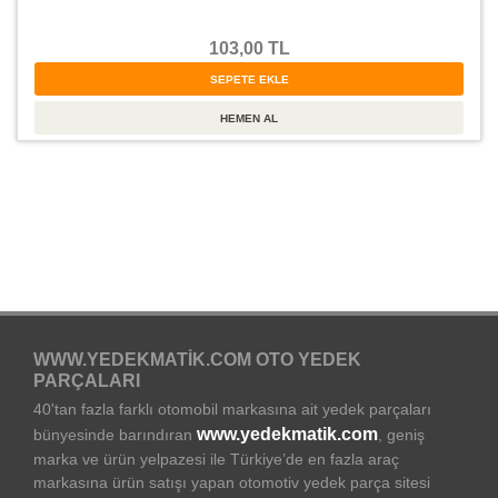
103,00 TL
WWW.YEDEKMATIK.COM OTO YEDEK
PARÇALARI
40'tan fazla farklı otomobil markasına ait yedek parçaları
www.yedekmatik.com
bünyesinde barındıran
, geniş
marka ve ürün yelpazesi ile Türkiye’de en fazla araç
markasına ürün satışı yapan otomotiv yedek parça sitesi