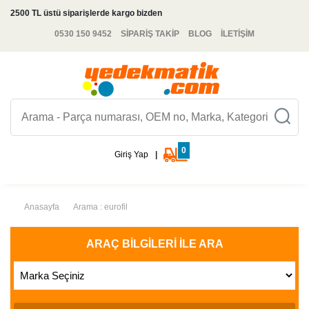
2500 TL üstü siparişlerde kargo bizden
0530 150 9452
SİPARİŞ TAKİP
BLOG
İLETİŞİM
0
Giriş Yap
|
Anasayfa
Arama : eurofil
ARAÇ BILGILERI İLE ARA