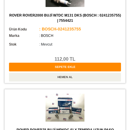
ROVER ROVER2000 BUJİ W7DC M131 DKS (BOSCH : 0241235755)
| 7554421
: BOSCH-0241235755
Ürün Kodu
Marka
: BOSCH
Stok
:
Mevcut
112,00 TL
ROVER ROVER75 BUJİ WR6DC SLX TEMPRA UZUN PASO