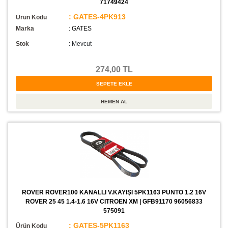
71749424
: GATES-4PK913
Ürün Kodu
Marka
: GATES
Stok
:
Mevcut
274,00 TL
ROVER ROVER100 KANALLI V.KAYIŞI 5PK1163 PUNTO 1.2 16V
ROVER 25 45 1.4-1.6 16V CITROEN XM | GFB91170 96056833
575091
: GATES-5PK1163
Ürün Kodu