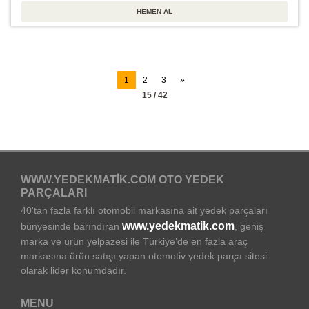
1
2
3
»
15 / 42
WWW.YEDEKMATIK.COM OTO YEDEK
PARÇALARI
40'tan fazla farklı otomobil markasına ait yedek parçaları
www.yedekmatik.com
bünyesinde barındıran
, geniş
marka ve ürün yelpazesi ile Türkiye’de en fazla araç
markasına ürün satışı yapan otomotiv yedek parça sitesi
olarak lider konumdadır.
MENU