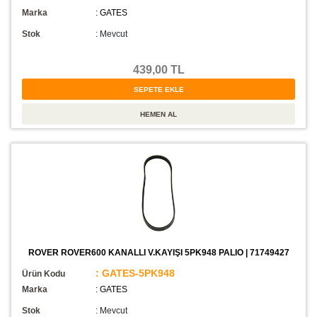
Marka
: GATES
Stok
:
Mevcut
439,00 TL
ROVER ROVER600 KANALLI V.KAYIŞI 5PK948 PALIO | 71749427
: GATES-5PK948
Ürün Kodu
Marka
: GATES
Stok
:
Mevcut