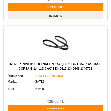
677,00 TL
ROVER ROVER100 KANALLI V.KAYIŞI 6PK1463 68402 ASTRA-F
CORSA-B 1.4İ 1.6İ (-AC) | 1340617 1340645 1340728
: GATES-6PK1463
Ürün Kodu
Marka
: GATES
Stok
:
Mevcut
439,00 TL