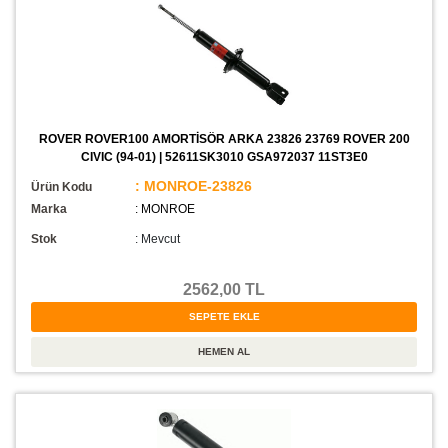
ROVER ROVER100 AMORTİSÖR ARKA 23826 23769 ROVER 200
CIVIC (94-01) | 52611SK3010 GSA972037 11ST3E0
: MONROE-23826
Ürün Kodu
Marka
: MONROE
Stok
:
Mevcut
2562,00 TL