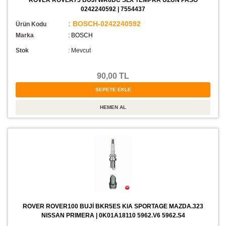
0242240592 | 7554437
: BOSCH-0242240592
Ürün Kodu
Marka
: BOSCH
Stok
:
Mevcut
90,00 TL
ROVER ROVER100 BUJİ BKR5ES KIA SPORTAGE MAZDA.323
NISSAN PRIMERA | 0K01A18110 5962.V6 5962.S4