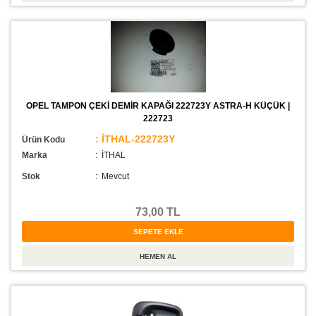
OPEL TAMPON ÇEKİ DEMİR KAPAĞI 222723Y ASTRA-H KÜÇÜK |
222723
: İTHAL-222723Y
Ürün Kodu
Marka
: İTHAL
Stok
:
Mevcut
73,00 TL