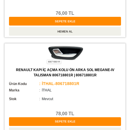
76,00 TL
RENAULT KAPI İÇ AÇMA KOLU ÖN ARKA SOL MEGANE-IV
TALISMAN 806718801R | 806718801R
: İTHAL-806718801R
Ürün Kodu
Marka
: İTHAL
Stok
:
Mevcut
78,00 TL