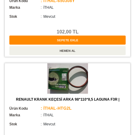
: İTHAL-650308Y
Ürün Kodu
Marka
: İTHAL
Stok
:
Mevcut
102,00 TL
RENAULT KRANK KEÇESİ ARKA 98*110*8,5 LAGUNA F3R |
: İTHAL-HTG2L
Ürün Kodu
Marka
: İTHAL
Stok
:
Mevcut