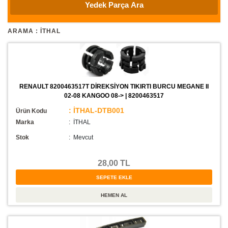
ARAMA : İTHAL
RENAULT 8200463517T DİREKSİYON TIKIRTI BURCU MEGANE II
02-08 KANGOO 08-> | 8200463517
: İTHAL-DTB001
Ürün Kodu
Marka
: İTHAL
Stok
:
Mevcut
28,00 TL