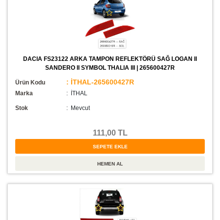
DACIA FS23122 ARKA TAMPON REFLEKTÖRÜ SAĞ LOGAN II
SANDERO II SYMBOL THALIA III | 265600427R
: İTHAL-265600427R
Ürün Kodu
Marka
: İTHAL
Stok
:
Mevcut
111,00 TL