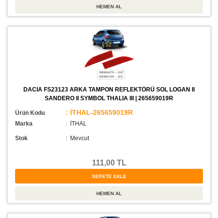
DACIA FS23123 ARKA TAMPON REFLEKTÖRÜ SOL LOGAN II
SANDERO II SYMBOL THALIA III | 265659019R
: İTHAL-265659019R
Ürün Kodu
Marka
: İTHAL
Stok
:
Mevcut
111,00 TL