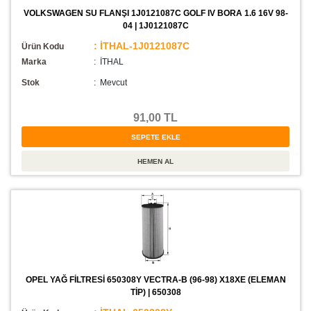
VOLKSWAGEN SU FLANŞI 1J0121087C GOLF IV BORA 1.6 16V 98-
04 | 1J0121087C
: İTHAL-1J0121087C
Ürün Kodu
Marka
: İTHAL
Stok
:
Mevcut
91,00 TL
OPEL YAĞ FİLTRESİ 650308Y VECTRA-B (96-98) X18XE (ELEMAN
TİP) | 650308