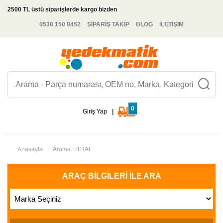
2500 TL üstü siparişlerde kargo bizden
0530 150 9452
SİPARİŞ TAKİP
BLOG
İLETİŞİM
0
Giriş Yap
|
Anasayfa
Arama : İTHAL
ARAÇ BILGILERI İLE ARA