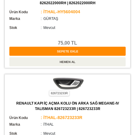
8262022000RH | 8262022000RH
: İTHAL-HY5604004
Ürün Kodu
Marka
: GÜRTAŞ
Stok
:
Mevcut
75,00 TL
RENAULT KAPI İÇ AÇMA KOLU ÖN ARKA SAĞ MEGANE-IV
TALISMAN 826723233R | 826723233R
: İTHAL-826723233R
Ürün Kodu
Marka
: İTHAL
Stok
:
Mevcut