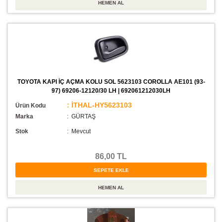
TOYOTA KAPI İÇ AÇMA KOLU SOL 5623103 COROLLA AE101 (93-
97) 69206-12120/30 LH | 692061212030LH
: İTHAL-HY5623103
Ürün Kodu
Marka
: GÜRTAŞ
Stok
:
Mevcut
86,00 TL