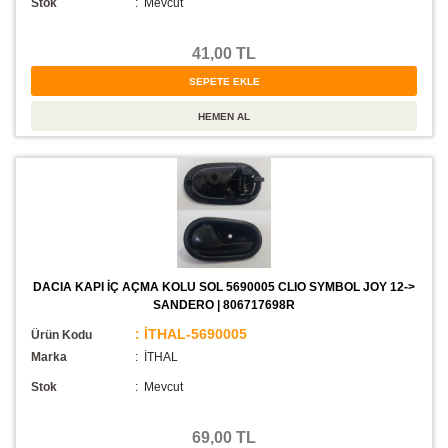
Stok
:
Mevcut
41,00 TL
DACIA KAPI İÇ AÇMA KOLU SOL 5690005 CLIO SYMBOL JOY 12->
SANDERO | 806717698R
: İTHAL-5690005
Ürün Kodu
Marka
: İTHAL
Stok
:
Mevcut
69,00 TL