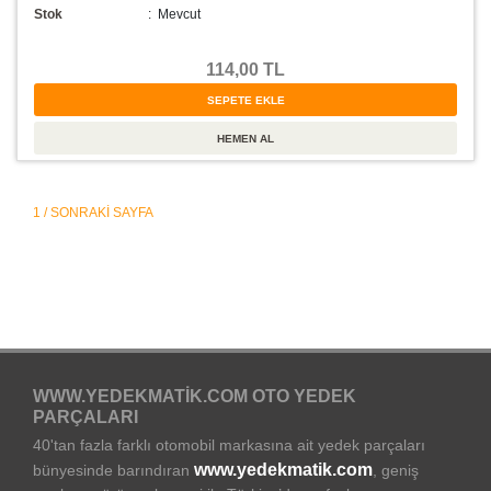
Stok
:
Mevcut
114,00 TL
1 / SONRAKI SAYFA
WWW.YEDEKMATIK.COM OTO YEDEK
PARÇALARI
40'tan fazla farklı otomobil markasına ait yedek parçaları
www.yedekmatik.com
bünyesinde barındıran
, geniş