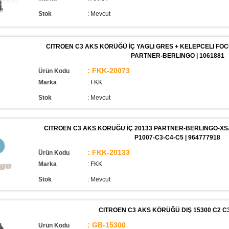
Stok
:
Mevcut
CITROEN C3 AKS KÖRÜĞÜ İÇ YAGLI GRES + KELEPCELI FOCU
PARTNER-BERLINGO | 1061881
: FKK-20073
Ürün Kodu
Marka
: FKK
Stok
:
Mevcut
CITROEN C3 AKS KÖRÜĞÜ İÇ 20133 PARTNER-BERLINGO-XSA
P1007-C3-C4-C5 | 964777918
: FKK-20133
Ürün Kodu
Marka
: FKK
Stok
:
Mevcut
CITROEN C3 AKS KÖRÜĞÜ DIŞ 15300 C2 C3 
: GB-15300
Ürün Kodu