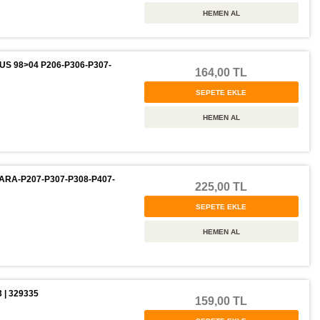
S 98>04 P206-P306-P307-
164,00 TL
RA-P207-P307-P308-P407-
225,00 TL
| 329335
159,00 TL