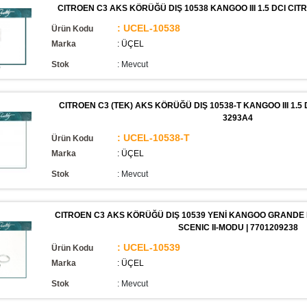
CITROEN C3 AKS KÖRÜĞÜ DIŞ 10538 KANGOO III 1.5 DCI CITRO
: UCEL-10538
Ürün Kodu
Marka
: ÜÇEL
Stok
:
Mevcut
CITROEN C3 (TEK) AKS KÖRÜĞÜ DIŞ 10538-T KANGOO III 1.5 D
3293A4
: UCEL-10538-T
Ürün Kodu
Marka
: ÜÇEL
Stok
:
Mevcut
CITROEN C3 AKS KÖRÜĞÜ DIŞ 10539 YENİ KANGOO GRANDE KA
SCENIC II-MODU | 7701209238
: UCEL-10539
Ürün Kodu
Marka
: ÜÇEL
Stok
:
Mevcut