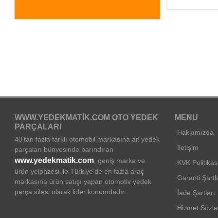
WWW.YEDEKMATIK.COM OTO YEDEK
MENU
PARÇALARI
Hakkımızda
40'tan fazla farklı otomobil markasına ait yedek
İletişim
parçaları bünyesinde barındıran
www.yedekmatik.com
, geniş marka ve
KVK Politikas
ürün yelpazesi ile Türkiye’de en fazla araç
Garanti Şartl
markasına ürün satışı yapan otomotiv yedek
parça sitesi olarak lider konumdadır.
İade Şartları
Hizmet Sözl