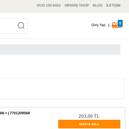
0530 150 9452
SİPARİŞ TAKİP
BLOG
İLETİŞİM
0
Giriş Yap
|
8-> | 7701209568
203,00 TL