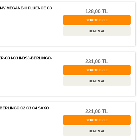
I-IV MEGANE-III FLUENCE C3
128,00 TL
-C3 I-C3 II-DS3-BERLINGO-
231,00 TL
 BERLINGO C2 C3 C4 SAXO
221,00 TL