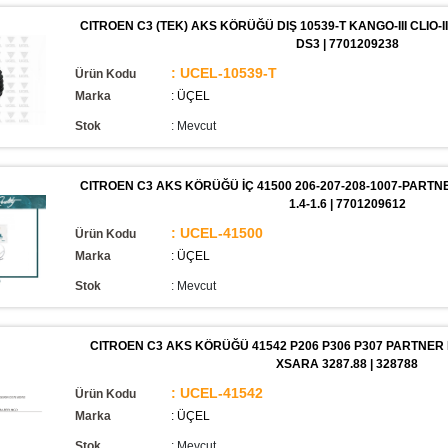
CITROEN C3 (TEK) AKS KÖRÜĞÜ DIŞ 10539-T KANGO-III CLIO-II
DS3 | 7701209238
: UCEL-10539-T
Ürün Kodu
Marka
: ÜÇEL
Stok
:
Mevcut
CITROEN C3 AKS KÖRÜĞÜ İÇ 41500 206-207-208-1007-PARTNER
1.4-1.6 | 7701209612
: UCEL-41500
Ürün Kodu
Marka
: ÜÇEL
Stok
:
Mevcut
CITROEN C3 AKS KÖRÜĞÜ 41542 P206 P306 P307 PARTNER
XSARA 3287.88 | 328788
: UCEL-41542
Ürün Kodu
Marka
: ÜÇEL
Stok
:
Mevcut