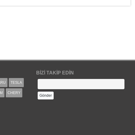
BIZI TAKIP EDIN
ARU
TESLA
IM
CHERY