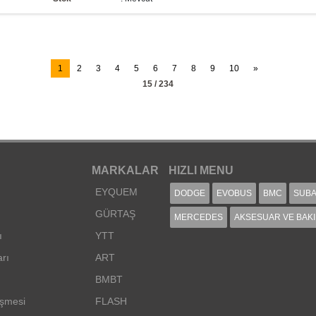
1
2
3
4
5
6
7
8
9
10
»
15 / 234
MARKALAR
HIZLI MENU
EYQUEM
DODGE
EVOBUS
BMC
SUB
GÜRTAŞ
MERCEDES
AKSESUAR VE BAK
ı
YTT
arı
ART
BMBT
eşmesi
FLASH