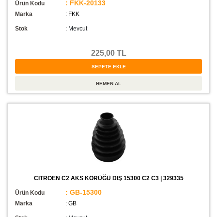
: FKK-20133
Ürün Kodu
Marka
: FKK
Stok
:
Mevcut
225,00 TL
CITROEN C2 AKS KÖRÜĞÜ DIŞ 15300 C2 C3 | 329335
: GB-15300
Ürün Kodu
Marka
: GB