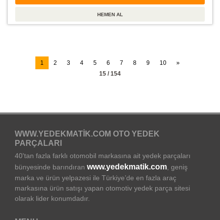
1
2
3
4
5
6
7
8
9
10
»
15 / 154
WWW.YEDEKMATIK.COM OTO YEDEK
PARÇALARI
40'tan fazla farklı otomobil markasına ait yedek parçaları
www.yedekmatik.com
bünyesinde barındıran
, geniş
marka ve ürün yelpazesi ile Türkiye’de en fazla araç
markasına ürün satışı yapan otomotiv yedek parça sitesi
olarak lider konumdadır.