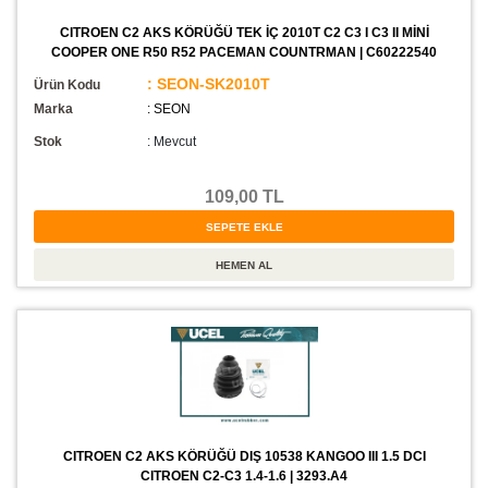
CITROEN C2 AKS KÖRÜĞÜ TEK İÇ 2010T C2 C3 I C3 II MİNİ
COOPER ONE R50 R52 PACEMAN COUNTRMAN | C60222540
: SEON-SK2010T
Ürün Kodu
Marka
: SEON
Stok
:
Mevcut
109,00 TL
CITROEN C2 AKS KÖRÜĞÜ DIŞ 10538 KANGOO III 1.5 DCI
CITROEN C2-C3 1.4-1.6 | 3293.A4