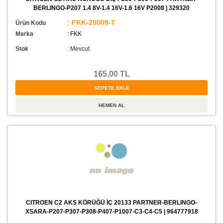
BERLINGO-P207 1.4 8V-1.4 16V-1.6 16V P2008 | 329320
: FKK-20009-T
Ürün Kodu
Marka
: FKK
Stok
:
Mevcut
165,00 TL
CITROEN C2 AKS KÖRÜĞÜ İÇ 20133 PARTNER-BERLINGO-
XSARA-P207-P307-P308-P407-P1007-C3-C4-C5 | 964777918