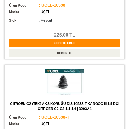
: UCEL-10538
Ürün Kodu
Marka
: ÜÇEL
Stok
:
Mevcut
226,00 TL
CITROEN C2 (TEK) AKS KÖRÜĞÜ DIŞ 10538-T KANGOO III 1.5 DCI
CITROEN C2-C3 1.4-1.6 | 3293A4
: UCEL-10538-T
Ürün Kodu
Marka
: ÜÇEL