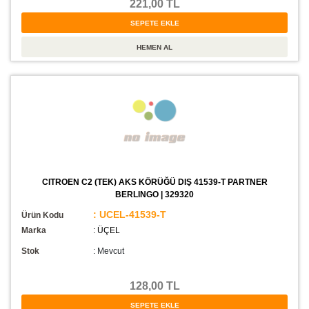
221,00 TL
CITROEN C2 (TEK) AKS KÖRÜĞÜ DIŞ 41539-T PARTNER
BERLINGO | 329320
: UCEL-41539-T
Ürün Kodu
Marka
: ÜÇEL
Stok
:
Mevcut
128,00 TL