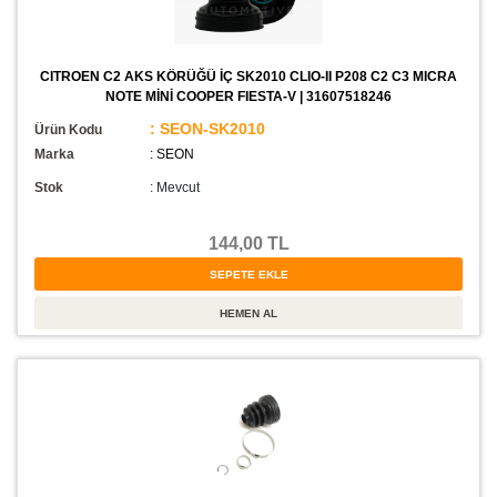
CITROEN C2 AKS KÖRÜĞÜ İÇ SK2010 CLIO-II P208 C2 C3 MICRA
NOTE MİNİ COOPER FIESTA-V | 31607518246
: SEON-SK2010
Ürün Kodu
Marka
: SEON
Stok
:
Mevcut
144,00 TL