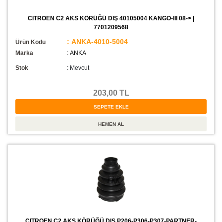
CITROEN C2 AKS KÖRÜĞÜ DIŞ 40105004 KANGO-III 08-> |
7701209568
: ANKA-4010-5004
Ürün Kodu
Marka
: ANKA
Stok
:
Mevcut
203,00 TL
CITROEN C2 AKS KÖRÜĞÜ DIŞ P206-P306-P307-PARTNER-