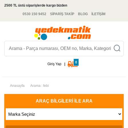
2500 TL üstü siparişlerde kargo bizden
0530 150 9452
SİPARİŞ TAKİP
BLOG
İLETİŞİM
0
Giriş Yap
|
Anasayfa
Arama : febi
ARAÇ BILGILERI İLE ARA