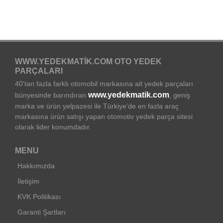
WWW.YEDEKMATIK.COM OTO YEDEK
PARÇALARI
40'tan fazla farklı otomobil markasına ait yedek parçaları
www.yedekmatik.com
bünyesinde barındıran
, geniş
marka ve ürün yelpazesi ile Türkiye’de en fazla araç
markasına ürün satışı yapan otomotiv yedek parça sitesi
olarak lider konumdadır.
MENU
Hakkımızda
İletişim
KVK Politikası
Garanti Şartları