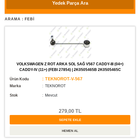
ARAMA : FEBI
VOLKSWAGEN Z ROT ARKA SOL SAĞ V567 CADDY-III (04>)
CADDY-IV (11>) (FEBI 27854) | 2K0505465B 2K0505465C
: TEKNOROT-V-567
Ürün Kodu
Marka
: TEKNOROT
Stok
:
Mevcut
279,00 TL