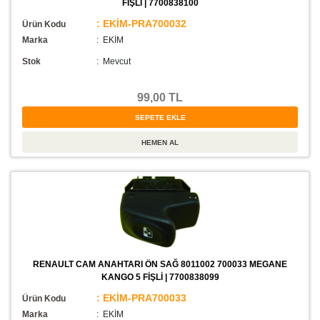
FİŞLİ | 7700838100
: EKİM-PRA700032
Ürün Kodu
Marka
: EKİM
Stok
:
Mevcut
99,00 TL
RENAULT CAM ANAHTARI ÖN SAĞ 8011002 700033 MEGANE
KANGO 5 FİŞLİ | 7700838099
: EKİM-PRA700033
Ürün Kodu
Marka
: EKİM