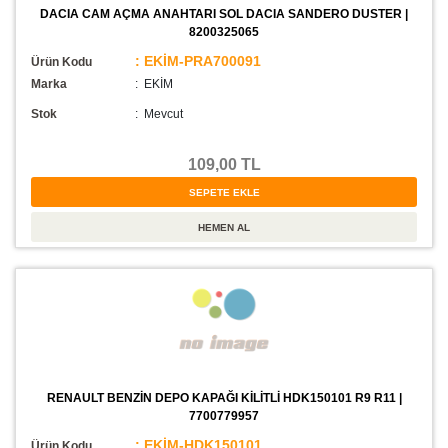
DACIA CAM AÇMA ANAHTARI SOL DACIA SANDERO DUSTER |
8200325065
: EKİM-PRA700091
Ürün Kodu
Marka
: EKİM
Stok
:
Mevcut
109,00 TL
RENAULT BENZİN DEPO KAPAĞI KİLİTLİ HDK150101 R9 R11 |
7700779957
: EKİM-HDK150101
Ürün Kodu