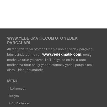
WWW.YEDEKMATIK.COM OTO YEDEK
PARÇALARI
40'tan fazla farklı otomobil markasına ait yedek parçaları
www.yedekmatik.com
bünyesinde barındıran
, geniş
marka ve ürün yelpazesi ile Türkiye’de en fazla araç
markasına ürün satışı yapan otomotiv yedek parça sitesi
olarak lider konumdadır.
MENU
Hakkımızda
İletişim
KVK Politikası