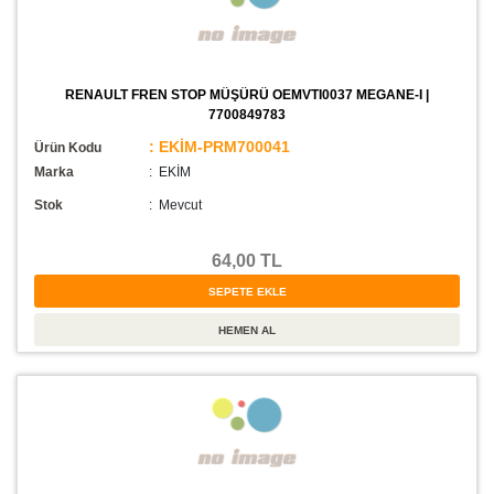
RENAULT FREN STOP MÜŞÜRÜ OEMVTI0037 MEGANE-I |
7700849783
: EKİM-PRM700041
Ürün Kodu
Marka
: EKİM
Stok
:
Mevcut
64,00 TL