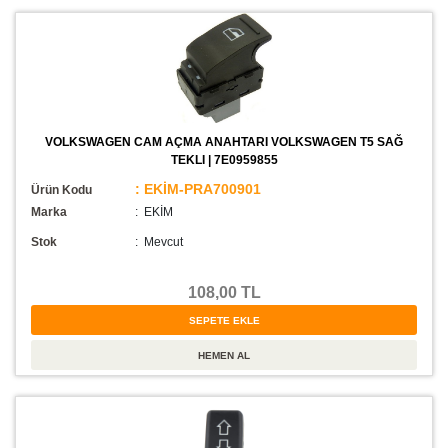
VOLKSWAGEN CAM AÇMA ANAHTARI VOLKSWAGEN T5 SAĞ
TEKLI | 7E0959855
: EKİM-PRA700901
Ürün Kodu
Marka
: EKİM
Stok
:
Mevcut
108,00 TL