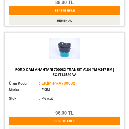
88,00 TL
FORD CAM ANAHTARI 700082 TRANSIT V184 YM V347 EM |
5C1T14529AA
: EKİM-PRA700082
Ürün Kodu
Marka
: EKİM
Stok
:
Mevcut
96,00 TL