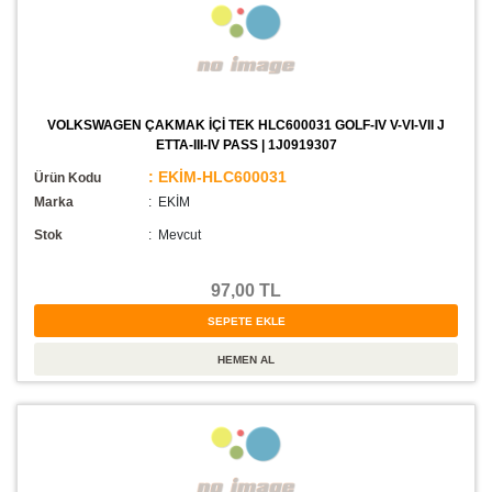
VOLKSWAGEN ÇAKMAK İÇİ TEK HLC600031 GOLF-IV V-VI-VII J
ETTA-III-IV PASS | 1J0919307
: EKİM-HLC600031
Ürün Kodu
Marka
: EKİM
Stok
:
Mevcut
97,00 TL