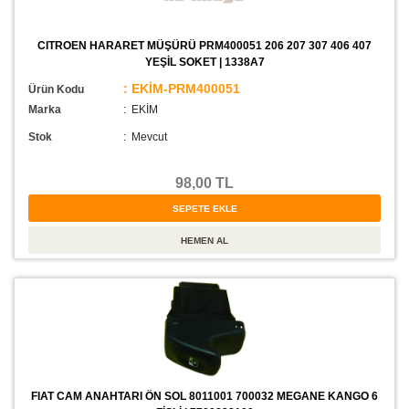
CITROEN HARARET MÜŞÜRÜ PRM400051 206 207 307 406 407
YEŞİL SOKET | 1338A7
: EKİM-PRM400051
Ürün Kodu
Marka
: EKİM
Stok
:
Mevcut
98,00 TL
FIAT CAM ANAHTARI ÖN SOL 8011001 700032 MEGANE KANGO 6