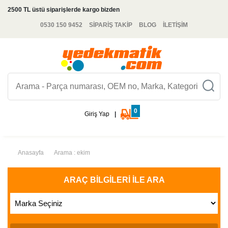
2500 TL üstü siparişlerde kargo bizden
0530 150 9452
SİPARİŞ TAKİP
BLOG
İLETİŞİM
0
Giriş Yap
|
Anasayfa
Arama : ekim
ARAÇ BILGILERI İLE ARA