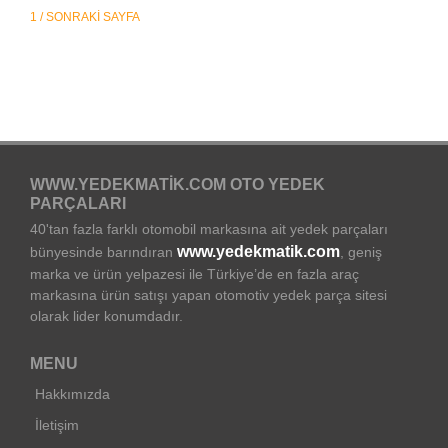
1 / SONRAKI SAYFA
WWW.YEDEKMATIK.COM OTO YEDEK
PARÇALARI
40'tan fazla farklı otomobil markasına ait yedek parçaları
www.yedekmatik.com
bünyesinde barındıran
, geniş
marka ve ürün yelpazesi ile Türkiye’de en fazla araç
markasına ürün satışı yapan otomotiv yedek parça sitesi
olarak lider konumdadır.
MENU
Hakkımızda
İletişim