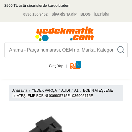
2500 TL üstü siparişlerde kargo bizden
0530 150 9452
SİPARİŞ TAKİP
BLOG
İLETİŞİM
0
Giriş Yap
|
Anasayfa
YEDEK PARÇA
AUDI
A1
BOBİN ATEŞLEME
ATEŞLEME BOBİNİ 036905715F | 036905715F